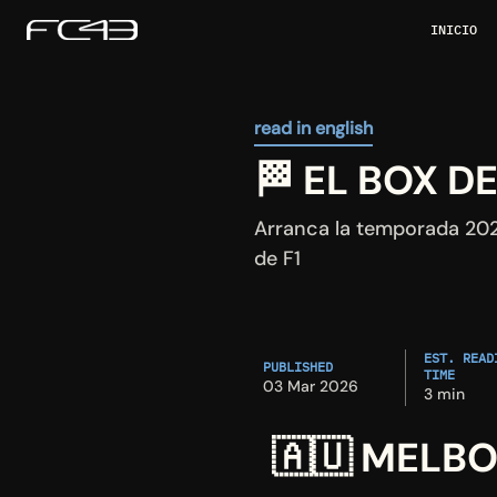
INICIO
read in english
🏁 EL BOX D
Arranca la temporada 2026
de F1
EST. READI
PUBLISHED
TIME
03 Mar 2026
3 min
🇦🇺
 MELBO