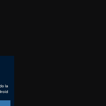
o la 
roid 