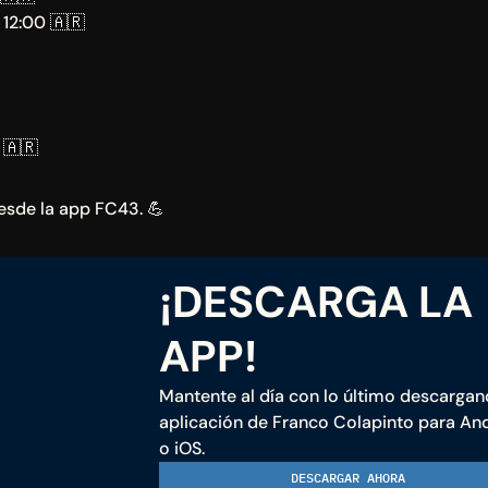
/ 12:00 🇦🇷
 🇦🇷
sde la app FC43. 💪 
¡DESCARGA LA 
APP!
Mantente al día con lo último descargand
aplicación de Franco Colapinto para And
o iOS.
DESCARGAR AHORA