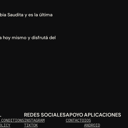
a Saudita y es la última 
 hoy mismo y disfrutá del 
L
REDES SOCIALES
APOYO
APLICACIONES
 CONDITIONS
INSTAGRAM
CONTACTO
IOS
OLICY
TIKTOK
ANDROID