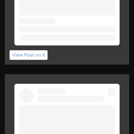
View Post
 on X