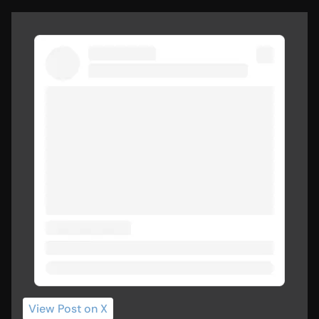
View Post
 on X