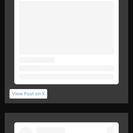
View Post
 on X