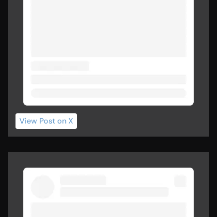
View Post
 on X