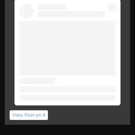
View Post
 on X