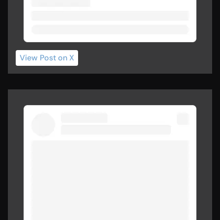
View Post
 on X