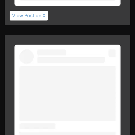
View Post
 on X