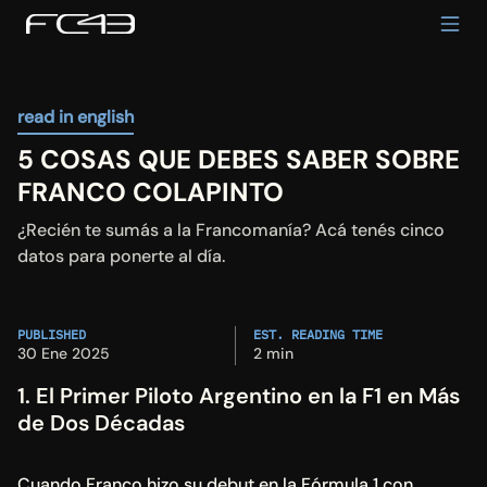
read in english
5 COSAS QUE DEBES SABER SOBRE 
FRANCO COLAPINTO
¿Recién te sumás a la Francomanía? Acá tenés cinco 
datos para ponerte al día.
PUBLISHED
EST. READING TIME
30 Ene 2025
2 min
1. El Primer Piloto Argentino en la F1 en Más 
de Dos Décadas
Cuando Franco hizo su debut en la Fórmula 1 con 